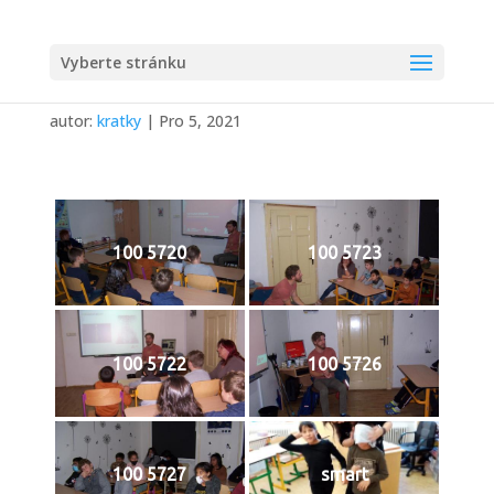
Vyberte stránku
VZPOURA ÚRAZŮM
autor:
kratky
|
Pro 5, 2021
100 5720
100 5723
100 5722
100 5726
100 5727
smart