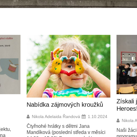
Získali jsme certifikát FAST
Děti 
roužků
Heroes!
jízda 
1.10.2024
Nikola Adelaida Řandová
10.6.2024
Nikol
na
Naši žáci se zúčastnili mezinárodního
Děti jso
 v měsíci
programu prevence mrtvice u seniorů
silničn