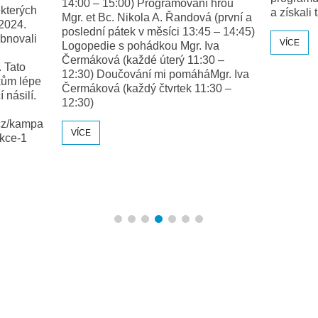
ní hrou
a získali tak pro školu certifikát hrdinů!
velikos
vá (první a
často j
45 – 14:45)
na jízd
VÍCE
 Iva
nebo ne
:30 –
následky
áMgr. Iva
bezpečí
1:30 –
VÍCE