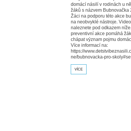
14:00 – 15:00) Programová
í násilí v rodinách u některých
Mgr. et Bc. Nikola A. Řando
 s názvem Bubnovačka 2024.
poslední pátek v měsíci 13:
na podporu této akce bubnovali
Logopedie s pohádkou Mgr.
obvyklé nástroje. Video
Čermáková (každé úterý 11
nete pod odkazem níže. Tato
12:30) Doučování mi pomáh
ntivní akce pomáhá žákům lépe
Čermáková (každý čtvrtek 1
t význam pojmu domácí násilí.
12:30)
informací na:
://www.detstvibeznasili.cz/kampa
VÍCE
bnovacka-pro-skoly#sekce-1
E