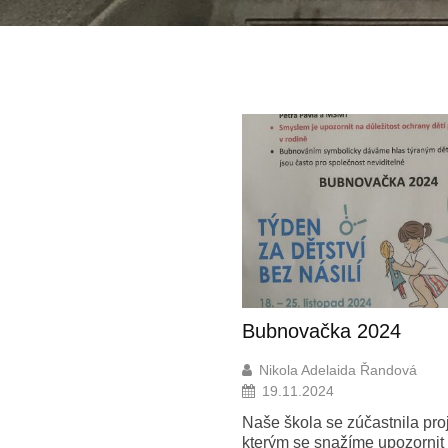
novačka 2024
Nabídka zájmových k
ola Adelaida Řandová
Nikola Adelaida Řandová
.11.2024
Čtyřnohé hrátky s dětmi Ja
škola se zúčastnila projektu,
Mandíková (poslední středa
m se snažíme upozornit na