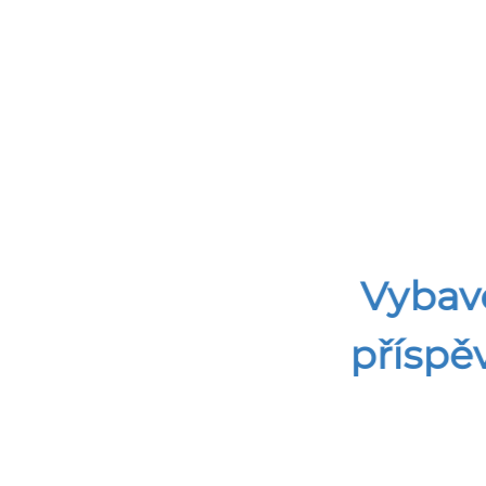
Vybave
příspě