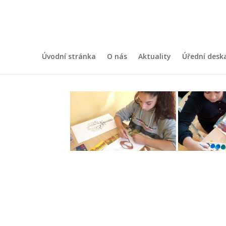
DEN STROMŮ 2020
autor:
kratky
|
Srp 6, 2021
Úvodní stránka
O nás
Aktuality
Úřední desk