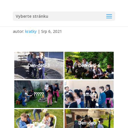
Vyberte stránku
DEN DĚTÍ 2021
autor:
kratky
|
Srp 6, 2021
Den-deti-3
Den-deti-6
?????
smart
smart
Den-deti-7