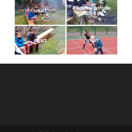
Cviceni-v-prirode-
smart
2020-8 (1)
smart
smart