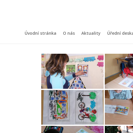
CESTA DO ŠKOLY
autor:
kratky
|
Říj 1, 2021
Úvodní stránka
O nás
Aktuality
Úřední desk