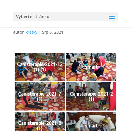
Vyberte stránku
CANISTERAPIE 2021
autor:
kratky
|
Srp 6, 2021
Canisterapie-2021-12
smart
(1) (1)
Canisterapie-2021-7
Canisterapie-2021-2
(1)
(1)
Canisterapie-2021-8
smart
(1)